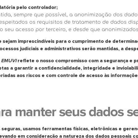
atória pelo controlador;
antida, sempre que possível, a anonimização dos dado
e respeitados os requisitos de tratamento de dados dis
ado seu acesso por terceiro, e desde que anonimizado
 sejam imprescindíveis para o cumprimento de determinaçõe
ocessos judiciais e administrativos serão mantidas, a des
a
EMUVI
reflete o nosso compromisso com a segurança e 
as a garantir a confidencialidade, integridade e inviolab
iadas aos riscos e com controle de acesso às informaçõ
ra manter seus dados s
eguras, usamos ferramentas físicas, eletrônicas e gerenc
evando em consideração a natureza dos dados pessoais col