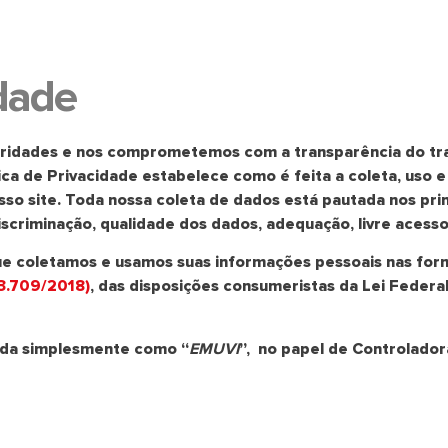
idade
rioridades e nos comprometemos com a transparência do t
ítica de Privacidade estabelece como é feita a coleta, uso 
o site. Toda nossa coleta de dados está pautada nos princ
iscriminação, qualidade dos dados, adequação, livre acess
que coletamos e usamos suas informações pessoais nas form
13.709/2018)
, das disposições consumeristas da Lei Federa
ada simplesmente como “
EMUVI
”,
no papel de Controlador